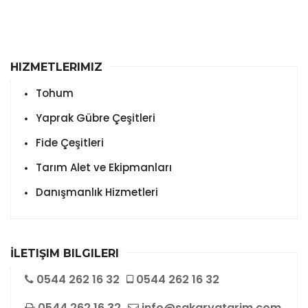
HIZMETLERIMIZ
Tohum
Yaprak Gübre Çeşitleri
Fide Çeşitleri
Tarım Alet ve Ekipmanları
Danışmanlık Hizmetleri
İLETIŞIM BILGILERI
0544 262 16 32
0544 262 16 32
0544 262 16 32
info@sakaryatarim.com